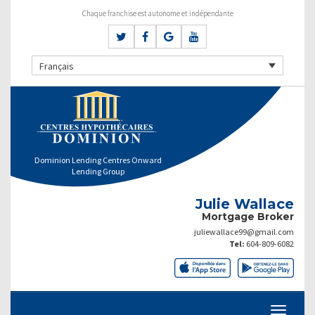
Chaque franchise est autonome et indépendante
Français
Dominion Lending Centres Onward
Lending Group
Julie Wallace
Mortgage Broker
juliewallace99@gmail.com
Tel:
604-809-6082