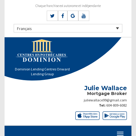
Chaque franchise est autonome et indépendante
Français
Dominion Lending Centres Onward
Lending Group
Julie Wallace
Mortgage Broker
juliewallace99@gmail.com
Tel:
604-809-6082