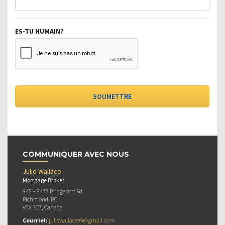
ES-TU HUMAIN?
COMMUNIQUER AVEC NOUS
Julie Wallace
Mortgage Broker
845 – 8477 Bridgeport Rd
Richmond, BC
V6X 3C7, Canada
Courriel:
juliewallace99@gmail.com