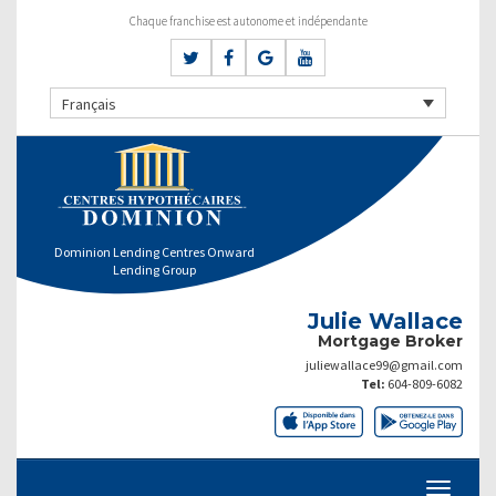
Chaque franchise est autonome et indépendante
Français
Dominion Lending Centres Onward
Lending Group
Julie Wallace
Mortgage Broker
juliewallace99@gmail.com
Tel:
604-809-6082