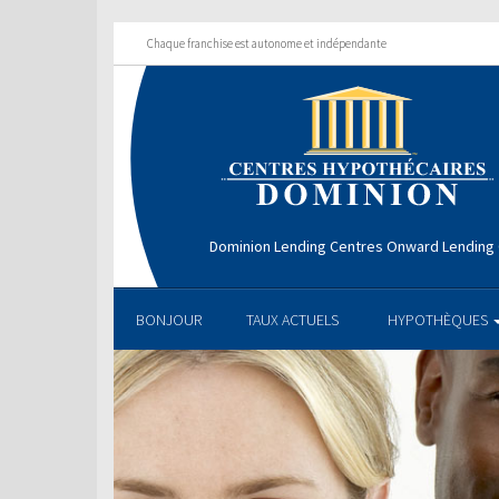
Chaque franchise est autonome et indépendante
Dominion Lending Centres Onward Lending
BONJOUR
TAUX ACTUELS
HYPOTHÈQUES