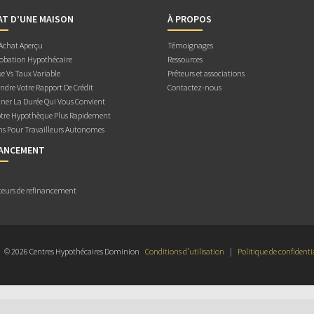
AT D’UNE MAISON
À PROPOS
 Achat Aperçu
Témoignages
obation Hypothécaire
Ressources
e Vs Taux Variable
Prêteurs et associations
dre Votre Rapport De Crédit
Contactez-nous
ner La Durée Qui Vous Convient
otre Hypothèque Plus Rapidement
ns Pour Travailleurs Autonomes
NANCEMENT
teurs de refinancement
© 2026 Centres Hypothécaires Dominion
Conditions d’utilisation
|
Politique de confidenti