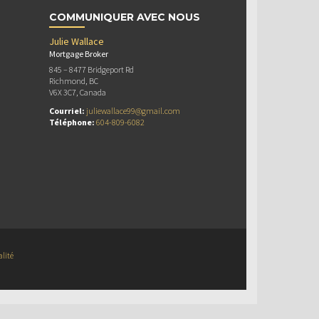
COMMUNIQUER AVEC NOUS
Julie Wallace
Mortgage Broker
845 – 8477 Bridgeport Rd
Richmond, BC
V6X 3C7, Canada
Courriel:
juliewallace99@gmail.com
Téléphone:
604-809-6082
alité