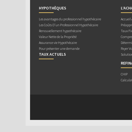
HYPOTHÈQUES
L’ACH
Les avantages du professionnel hypothécaire
Accueil
Les Coûts D’un Professionnel Hypothécaire
Préappr
Renouvellement hypothécaire
Taux Fix
Valeur Nette de la Propriété
Compren
Assurance vie Hypothécaire
Détermi
Pour présenter une demande
Payer V
TAUX ACTUELS
Solutio
REFI
CHIP
Calcula