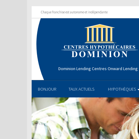
Chaque franchise est autonome et indépendante
Dominion Lending Centres Onward Lending
BONJOUR
TAUX ACTUELS
HYPOTHÈQUES